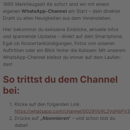
1895 Marktleugast! Ab sofort sind wir mit einem
eigenen
Whats­App-Channel
am Start – dein direk­ter
Draht zu allen Neuig­kei­ten aus dem Vereins­le­ben.
Hier bekommst du exklu­sive Einbli­cke, aktu­elle Infos
und span­nende Updates – direkt auf dein Smart­phone.
Egal ob Konzer­t­an­kün­di­gun­gen, Fotos von unseren
Auftrit­ten oder ein Blick hinter die Kulis­sen: Mit unserem
Whats­App-Channel bleibst du immer auf dem Laufen­
den!
So trittst du dem Channel
bei:
Klicke auf den folgen­den Link:
https://whatsapp.com/channel/0029Vb9L2VdHbF
Drücke auf
„Abon­nie­ren“
– und schon bist du
dabei!