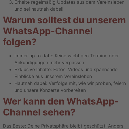
Erhalte regel­mä­ßig Updates aus dem Vereins­le­ben
und sei hautnah dabei!
Warum soll­test du unserem
Whats­App-Channel
folgen?
Immer up to date: Keine wich­ti­gen Termine oder
Ankün­di­gun­gen mehr verpas­sen
Exklu­sive Inhalte: Fotos, Videos und span­nende
Einbli­cke aus unserem Vereins­le­ben
Hautnah dabei: Verfolge mit, wie wir proben, feiern
und unsere Konzerte vorbe­rei­ten
Wer kann den Whats­App-
Channel sehen?
Das Beste: Deine Privat­sphäre bleibt geschützt! Anders