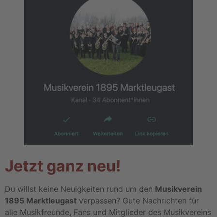
Jetzt ganz neu!
Du willst keine Neuig­kei­ten rund um den
Musikverein
1895 Marktleugast
verpas­sen? Gute Nach­rich­ten für
alle Musik­freunde, Fans und Mitglie­der des Musik­ver­eins