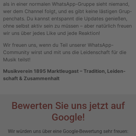
als in einer norma­len Whats­App-Gruppe sieht niemand,
wer dem Channel folgt, und es gibt keine lästi­gen Grup­
pen­chats. Du kannst entspannt die Updates genie­ßen,
ohne selbst aktiv sein zu müssen – aber natür­lich freuen
wir uns über jedes Like und jede Reak­tion!
Wir freuen uns, wenn du Teil unserer Whats­App-
Commu­nity wirst und mit uns die Leiden­schaft für die
Musik teilst!
Musikverein 1895 Marktleugast – Tradi­tion, Leiden­
schaft & Zusam­men­halt
Bewerten Sie uns jetzt auf
Google!
Wir würden uns über eine Google-Bewertung sehr freuen: