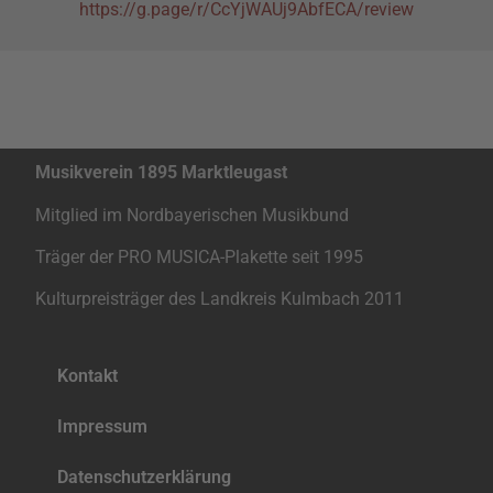
https://g.page/r/CcYjWAUj9AbfECA/review
Musikverein 1895 Marktleugast
Mitglied im Nordbayerischen Musikbund
Träger der PRO MUSICA-Plakette seit 1995
Kulturpreisträger des Landkreis Kulmbach 2011
Kontakt
Impres­sum
Daten­schutz­er­klä­rung